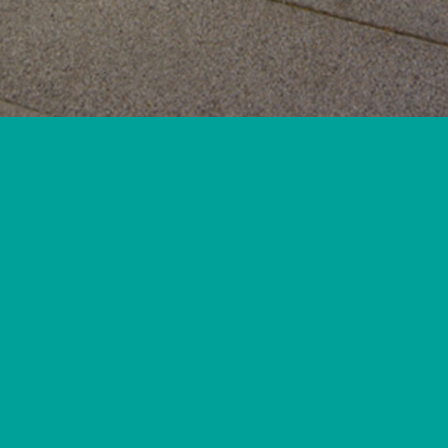
Verantwortlich für den Inhalt:
BERGER GmbH
Geschäftsführer: Sven Berger
Im Monforts Quartier 22
Schwalmstraße 301
41238 Mönchengladbach
Tel.: 02161.30 28 145
office(a)berger-gmbh.nrw
USt-IdNr.: DE 366299837
Fotos, Programmierung, Design:
Die hier genutzten Fotos sind urheberrechtlich geschützt.
Speicherung, Verbreitung und Verwertung in gedruckter sowie